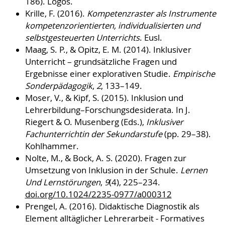
186). Logos.
Krille, F. (2016).
Kompetenzraster als Instrumente
kompetenzorientierten, individualisierten und
selbstgesteuerten Unterrichts
. Eusl.
Maag, S. P., & Opitz, E. M. (2014). Inklusiver
Unterricht – grundsätzliche Fragen und
Ergebnisse einer explorativen Studie.
Empirische
Sonderpädagogik
,
2
, 133–149.
Moser, V., & Kipf, S. (2015). Inklusion und
Lehrerbildung–Forschungsdesiderata. In J.
Riegert & O. Musenberg (Eds.),
Inklusiver
Fachunterrichtin der Sekundarstufe
(pp. 29–38).
Kohlhammer.
Nolte, M., & Bock, A. S. (2020). Fragen zur
Umsetzung von Inklusion in der Schule.
Lernen
Und Lernstörungen
,
9
(4), 225–234.
doi.org/10.1024/2235-0977/a000312
Prengel, A. (2016). Didaktische Diagnostik als
Element alltäglicher Lehrerarbeit - Formatives