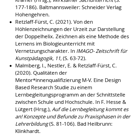
Kramer (Hrsg.),
Wirksamer Sachunterricht
(S.
177-186). Baltmannsweiler: Schneider Verlag
Hohengehren.
Retzlaff-Fürst, C. (2021). Von den
Höhlenzeichnungen der Urzeit zur Darstellung
der Doppelhelix. Zeichnen als eine Methode des
Lernens im Biologieunterricht mit
Vernetzungscharakter. In
IMAGO- Zeitschrift für
Kunstpädagogik, 11
, (S. 63-72).
Malmberg, I., Nestler, E. & Retzlaff-Fürst, C.
(2020). Qualitäten der
Mentor*innenqualifizierung M-V. Eine Design
Based Research Studie zu einem
Lernbegleitungsprogramm an der Schnittstelle
zwischen Schule und Hochschule. In F. Hesse &
Lütgert (Hrsg.),
Auf die Lernbegleitung kommt es
an! Konzepte und Befunde zu Praxisphasen in der
Lehrerbildung
(S. 81-106). Bad Heilbrunn:
Klinkhardt.